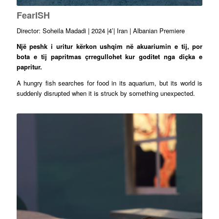
FearISH
Director: Soheila Madadi | 2024 |4’| Iran | Albanian Premiere
Një peshk i uritur kërkon ushqim në akuariumin e tij, por
bota e tij papritmas çrregullohet kur goditet nga diçka e
papritur.
A hungry fish searches for food in its aquarium, but its world is
suddenly disrupted when it is struck by something unexpected.