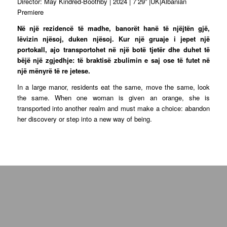
Director: May Kindred-Boothby | 2024 | 7’29” |UK|Albanian
Premiere
Në një rezidencë të madhe, banorët hanë të njëjtën gjë,
lëvizin njësoj, duken njësoj. Kur një gruaje i jepet një
portokall, ajo transportohet në një botë tjetër dhe duhet të
bëjë një zgjedhje: të braktisë zbulimin e saj ose të futet në
një mënyrë të re jetese.
In a large manor, residents eat the same, move the same, look
the same. When one woman is given an orange, she is
transported into another realm and must make a choice: abandon
her discovery or step into a new way of being.