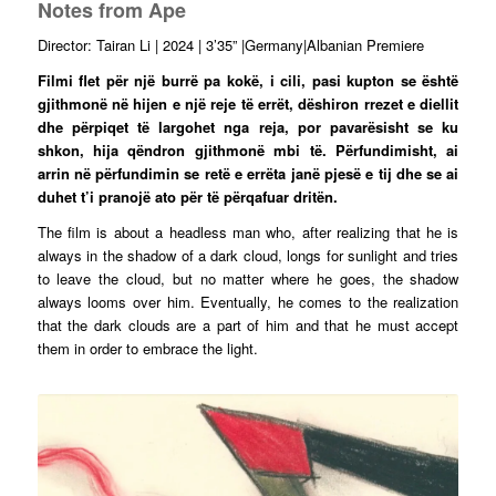
Notes from Ape
Director: Tairan Li | 2024 | 3’35” |Germany|Albanian Premiere
Filmi flet për një burrë pa kokë, i cili, pasi kupton se është
gjithmonë në hijen e një reje të errët, dëshiron rrezet e diellit
dhe përpiqet të largohet nga reja, por pavarësisht se ku
shkon, hija qëndron gjithmonë mbi të. Përfundimisht, ai
arrin në përfundimin se retë e errëta janë pjesë e tij dhe se ai
duhet t’i pranojë ato për të përqafuar dritën.
The film is about a headless man who, after realizing that he is
always in the shadow of a dark cloud, longs for sunlight and tries
to leave the cloud, but no matter where he goes, the shadow
always looms over him. Eventually, he comes to the realization
that the dark clouds are a part of him and that he must accept
them in order to embrace the light.