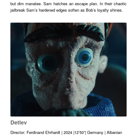
but dim manatee. Sam hatches an escape plan. In their chaotic
jailbreak Sam’s hardened edges soften as Bob’s loyalty shines.
Detlev
Director: Ferdinand Ehrhardt | 2024 |12’50”| Germany | Albanian