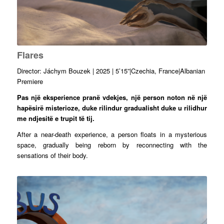
Flares
Director: Jáchym Bouzek | 2025 | 5’15”|Czechia, France|Albanian
Premiere
Pas një eksperience pranë vdekjes, një person noton në një
hapësirë misterioze, duke rilindur gradualisht duke u rilidhur
me ndjesitë e trupit të tij.
After a near-death experience, a person floats in a mysterious
space, gradually being reborn by reconnecting with the
sensations of their body.