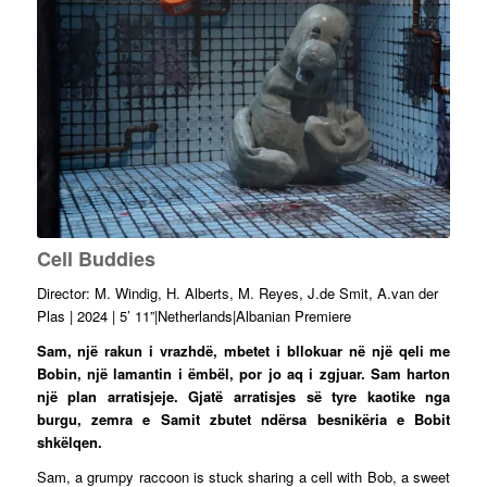
Cell Buddies
Director: M. Windig, H. Alberts, M. Reyes, J.de Smit, A.van der
Plas | 2024 | 5’ 11”|Netherlands|Albanian Premiere
Sam, një rakun i vrazhdë, mbetet i bllokuar në një qeli me
Bobin, një lamantin i ëmbël, por jo aq i zgjuar. Sam harton
një plan arratisjeje. Gjatë arratisjes së tyre kaotike nga
burgu, zemra e Samit zbutet ndërsa besnikëria e Bobit
shkëlqen.
Sam, a grumpy raccoon is stuck sharing a cell with Bob, a sweet