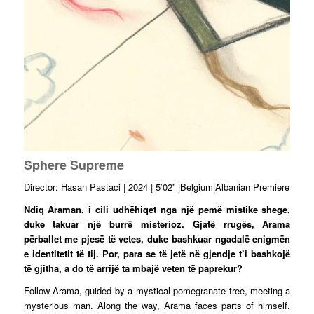
Sphere Supreme
Director: Hasan Pastaci | 2024 | 5’02” |Belgium|Albanian Premiere
Ndiq Araman, i cili udhëhiqet nga një pemë mistike shege,
duke takuar një burrë misterioz. Gjatë rrugës, Arama
përballet me pjesë të vetes, duke bashkuar ngadalë enigmën
e identitetit të tij. Por, para se të jetë në gjendje t’i bashkojë
të gjitha, a do të arrijë ta mbajë veten të paprekur?
Follow Arama, guided by a mystical pomegranate tree, meeting a
mysterious man. Along the way, Arama faces parts of himself,