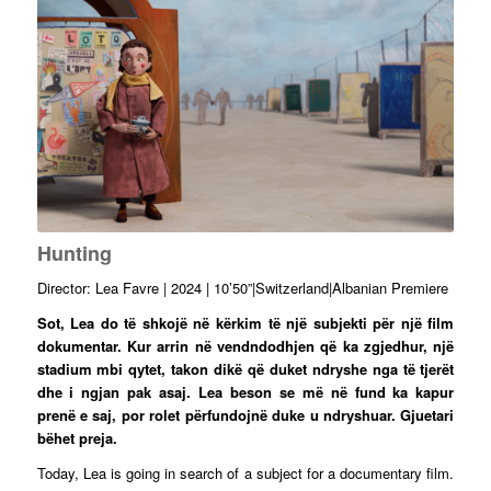
Hunting
Director: Lea Favre | 2024 | 10’50”|Switzerland|Albanian Premiere
Sot, Lea do të shkojë në kërkim të një subjekti për një film
dokumentar. Kur arrin në vendndodhjen që ka zgjedhur, një
stadium mbi qytet, takon dikë që duket ndryshe nga të tjerët
dhe i ngjan pak asaj. Lea beson se më në fund ka kapur
prenë e saj, por rolet përfundojnë duke u ndryshuar. Gjuetari
bëhet preja.
Today, Lea is going in search of a subject for a documentary film.