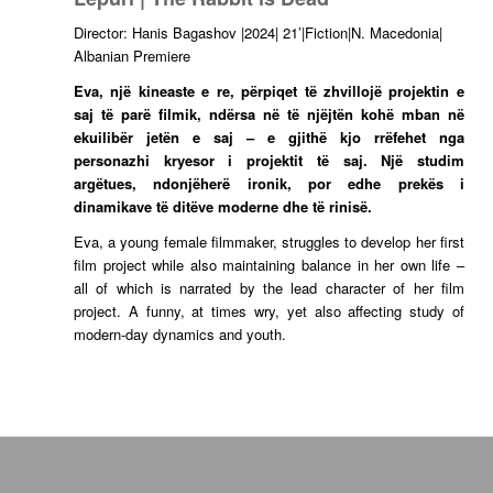
Director: Hanis Bagashov |2024| 21’|Fiction|N. Macedonia|
Albanian Premiere
Eva, një kineaste e re, përpiqet të zhvillojë projektin e
saj të parë filmik, ndërsa në të njëjtën kohë mban në
ekuilibër jetën e saj – e gjithë kjo rrëfehet nga
personazhi kryesor i projektit të saj. Një studim
argëtues, ndonjëherë ironik, por edhe prekës i
dinamikave të ditëve moderne dhe të rinisë.
Eva, a young female filmmaker, struggles to develop her first
film project while also maintaining balance in her own life –
all of which is narrated by the lead character of her film
project. A funny, at times wry, yet also affecting study of
modern-day dynamics and youth.