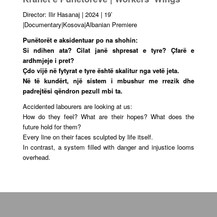
Director: Ilir Hasanaj | 2024 | 19’
|Documentary|Kosova|Albanian Premiere
Punëtorët e aksidentuar po na shohin:
Si ndihen ata? Cilat janë shpresat e tyre? Çfarë e
ardhmjeje i pret?
Çdo vijë në fytyrat e tyre është skalitur nga vetë jeta.
Në të kundërt, një sistem i mbushur me rrezik dhe
padrejtësi qëndron pezull mbi ta.
Accidented labourers are looking at us:
How do they feel? What are their hopes? What does the
future hold for them?
Every line on their faces sculpted by life itself.
In contrast, a system filled with danger and injustice looms
overhead.