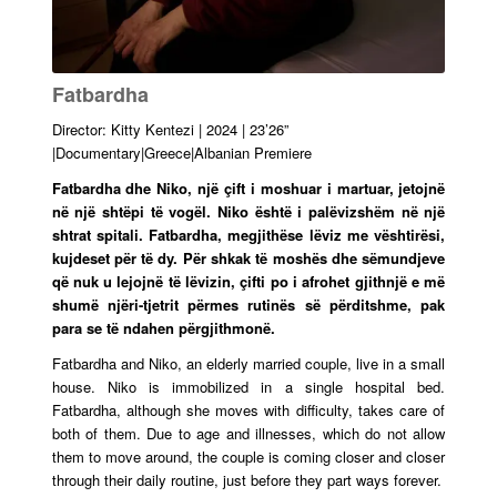
Fatbardha
Director: Kitty Kentezi | 2024 | 23’26”
|Documentary|Greece|Albanian Premiere
Fatbardha dhe Niko, një çift i moshuar i martuar, jetojnë
në një shtëpi të vogël. Niko është i palëvizshëm në një
shtrat spitali. Fatbardha, megjithëse lëviz me vështirësi,
kujdeset për të dy. Për shkak të moshës dhe sëmundjeve
që nuk u lejojnë të lëvizin, çifti po i afrohet gjithnjë e më
shumë njëri-tjetrit përmes rutinës së përditshme, pak
para se të ndahen përgjithmonë.
Fatbardha and Niko, an elderly married couple, live in a small
house. Niko is immobilized in a single hospital bed.
Fatbardha, although she moves with difficulty, takes care of
both of them. Due to age and illnesses, which do not allow
them to move around, the couple is coming closer and closer
through their daily routine, just before they part ways forever.