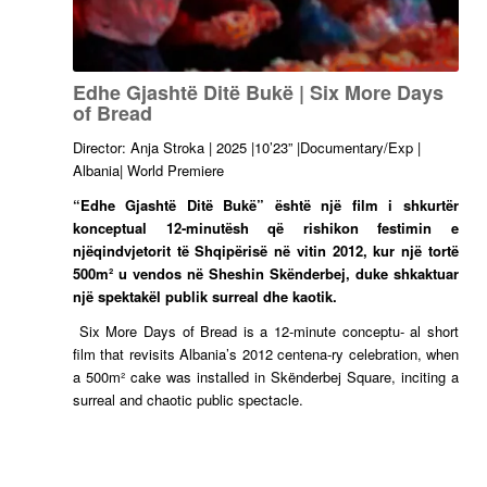
Edhe Gjashtë Ditë Bukë | Six More Days
of Bread
Director: Anja Stroka | 2025 |10’23” |Documentary/Exp |
Albania| World Premiere
“Edhe Gjashtë Ditë Bukë” është një film i shkurtër
konceptual 12-minutësh që rishikon festimin e
njëqindvjetorit të Shqipërisë në vitin 2012, kur një tortë
500m² u vendos në Sheshin Skënderbej, duke shkaktuar
një spektakël publik surreal dhe kaotik.
Six More Days of Bread is a 12-minute conceptu- al short
film that revisits Albania’s 2012 centena-ry celebration, when
a 500m² cake was installed in Skënderbej Square, inciting a
surreal and chaotic public spectacle.