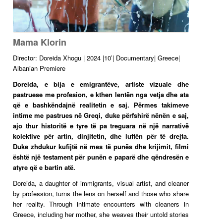
Mama Klorin
Director: Doreida Xhogu | 2024 |10’| Documentary| Greece|
Albanian Premiere
Doreida, e bija e emigrantëve, artiste vizuale dhe
pastruese me profesion, e kthen lentën nga vetja dhe ata
që e bashkëndajnë realitetin e saj. Përmes takimeve
intime me pastrues në Greqi, duke përfshirë nënën e saj,
ajo thur historitë e tyre të pa treguara në një narrativë
kolektive për artin, dinjitetin, dhe luftën për të drejta.
Duke zhdukur kufijtë në mes të punës dhe krijimit, filmi
është një testament për punën e paparë dhe qëndresën e
atyre që e bartin atë.
Doreida, a daughter of immigrants, visual artist, and cleaner
by profession, turns the lens on herself and those who share
her reality. Through intimate encounters with cleaners in
Greece, including her mother, she weaves their untold stories