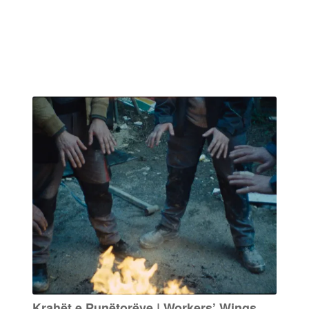
Krahët e Punëtorëve | Workers’ Wings